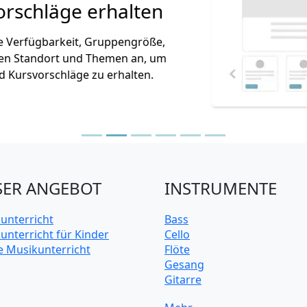
ge erhalten
keit, Gruppengröße,
t und Themen an, um
hläge zu erhalten.
ER ANGEBOT
INSTRUMENTE
unterricht
Bass
unterricht für Kinder
Cello
e Musikunterricht
Flöte
Gesang
Gitarre
Keyboard