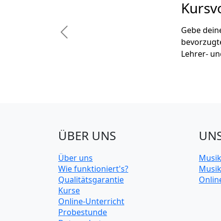
Kursvorschlä
Gebe deine Verfügbar
Previous
bevorzugten Standor
Lehrer- und Kursvorsc
ÜBER UNS
UNS
Über uns
Musik
Wie funktioniert's?
Musik
Qualitätsgarantie
Onlin
Kurse
Online-Unterricht
Probestunde