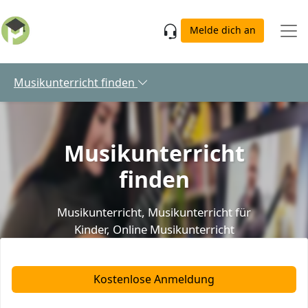
Skip to main content
Melde dich an
Musikunterricht finden
Musikunterricht
finden
Musikunterricht
,
Musikunterricht für
Kinder
,
Online Musikunterricht
Kostenlose Anmeldung