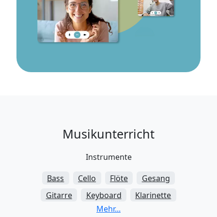
Musikunterricht
Instrumente
Bass
Cello
Flöte
Gesang
Gitarre
Keyboard
Klarinette
Klavier
Posaune
Saxophon
Schlagzeug
Trompete