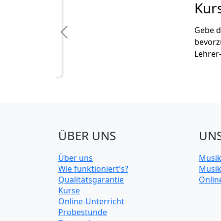
Kursvorschlä
Gebe deine Verfügbar
Previous
bevorzugten Standor
Lehrer- und Kursvorsc
ÜBER UNS
UNS
Über uns
Musik
Wie funktioniert's?
Musik
Qualitätsgarantie
Onlin
Kurse
Online-Unterricht
Probestunde