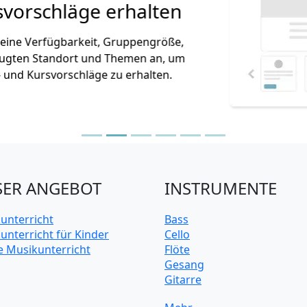
ge erhalten
keit, Gruppengröße,
t und Themen an, um
hläge zu erhalten.
ER ANGEBOT
INSTRUMENTE
unterricht
Bass
unterricht für Kinder
Cello
e Musikunterricht
Flöte
Gesang
Gitarre
Keyboard