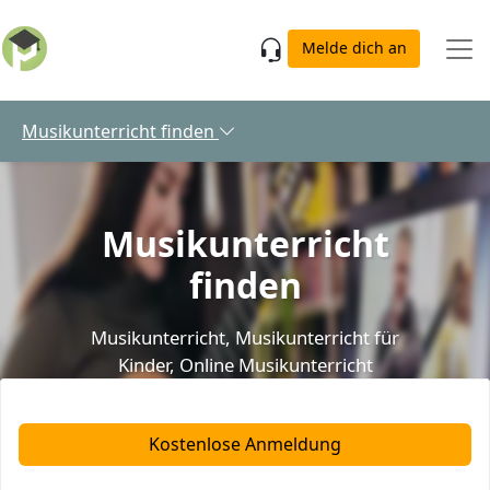
Skip to main content
Melde dich an
Musikunterricht finden
Musikunterricht
finden
Musikunterricht
,
Musikunterricht für
Kinder
,
Online Musikunterricht
Kostenlose Anmeldung