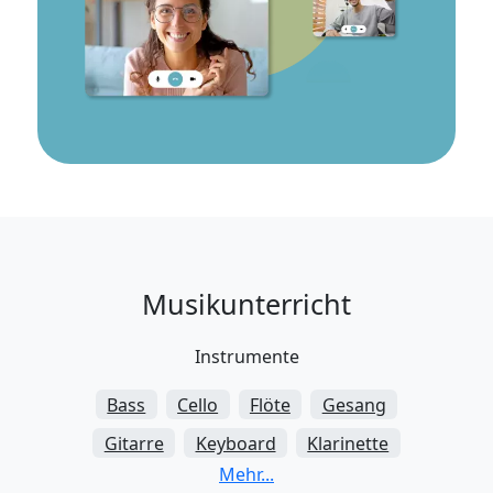
Musikunterricht
Instrumente
Bass
Cello
Flöte
Gesang
Gitarre
Keyboard
Klarinette
Klavier
Posaune
Saxophon
Schlagzeug
Trompete